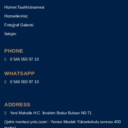
Hizmet Taahhütnamesi
Hizmetlerimiz
Fotoğraf Galerisi
İletişim
PHONE
0 546 550 97 10
WHATSAPP
0 546 550 97 10
ADDRESS
Yeni Mahalle H.C. İbrahim Bodur Bulvarı N0:71
(Şehir merkezi yolu üzeri - Yenice Meslek Yüksekokulu sonrası 400
metre)